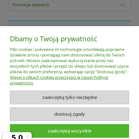
Promocja: (wybierz)
Nie znaleziono produktów spełniających podane kryteria.
Dbamy o Twoją prywatność
Pomoc
Pliki cookies i pokrewne im technologie umożliwiają poprawne
działanie strony i pomagają nam dostosować ofertę do Twoich
Dostawa i płatność
potrzeb. Możesz zaakceptować wykorzystanie przez nas
wszystkich tych plików i przejść do sklepu lub dostosować użycie
plików do swoich preferencji, wybierając opcję "Dostosuj zgody".
Moje konto
Więcej o plikach cookies przeczytasz w naszej Polityce
prywatności.
Gwarancja i zwroty
zaakceptuj tylko niezbędne
O firmie
dostosuj zgody
pokaż pełną wersję strony
zaakceptuj wszystkie
Sklep internetowy Shoper.pl