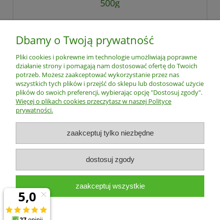
500g
9,50 zł
Dbamy o Twoją prywatność
Pliki cookies i pokrewne im technologie umożliwiają poprawne
powiadom o dostępności
działanie strony i pomagają nam dostosować ofertę do Twoich
potrzeb. Możesz zaakceptować wykorzystanie przez nas
wszystkich tych plików i przejść do sklepu lub dostosować użycie
plików do swoich preferencji, wybierając opcję "Dostosuj zgody".
Pomoc
Więcej o plikach cookies przeczytasz w naszej Polityce
prywatności.
Dostawa i płatność
zaakceptuj tylko niezbędne
Moje konto
dostosuj zgody
Gwarancja i zwroty
zaakceptuj wszystkie
O firmie