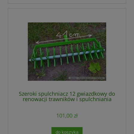
Szeroki spulchniacz 12 gwiazdkowy do
renowacji trawników i spulchniania
gleby
101,00 zł
do koszyka